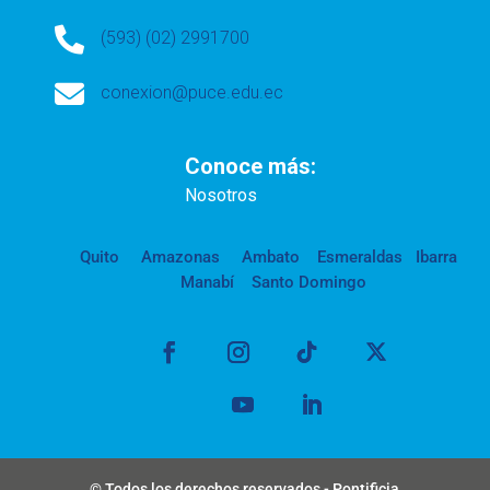

(593) (02) 2991700

conexion@puce.edu.ec
Conoce más:
Nosotros
Quito
Amazonas
Ambato
Esmeraldas
Ibarra
Manabí
Santo Domingo
© Todos los derechos reservados - Pontificia