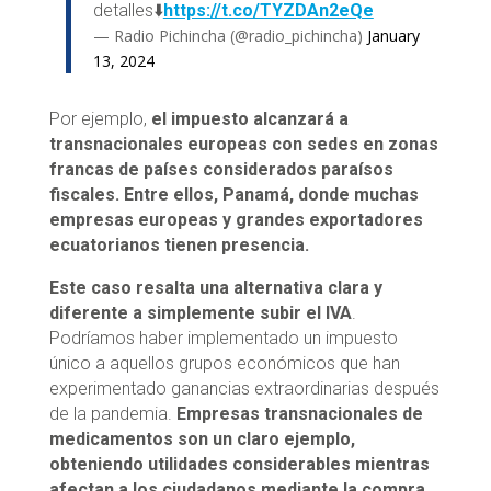
detalles⬇️
https://t.co/TYZDAn2eQe
— Radio Pichincha (@radio_pichincha)
January
13, 2024
Por ejemplo,
el impuesto alcanzará a
transnacionales europeas con sedes en zonas
francas de países considerados paraísos
fiscales. Entre ellos, Panamá, donde muchas
empresas europeas y grandes exportadores
ecuatorianos tienen presencia.
Este caso resalta una alternativa clara y
diferente a simplemente subir el IVA
.
Podríamos haber implementado un impuesto
único a aquellos grupos económicos que han
experimentado ganancias extraordinarias después
de la pandemia.
Empresas transnacionales de
medicamentos son un claro ejemplo,
obteniendo utilidades considerables mientras
afectan a los ciudadanos mediante la compra