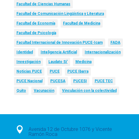
Facultad de Ciencias Humanas
Facultad de Comunicación Lingüística y Literatura
Facultad de Economía
Facultad de Medicina
Facultad de Psicología
Facultad Internacional de Innovación PUCE-Icam
FADA
Identidad
Inteligencia Artificial
Internacionalización
Investigación
Laudato Si’
Medicina
Noticias PUCE
PUCE
PUCE Ibarra
PUCE Nacional
PUCESA
PUCESI
PUCE TEC
Quito
Vacunación
Vinculación con la colectividad

Avenida 12 de Octubre 1076 y Vicente
Ramón Roca