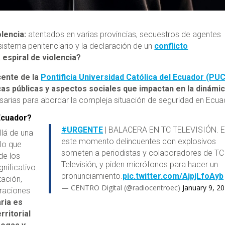
olencia:
atentados en varias provincias, secuestros de agentes
l sistema penitenciario y la declaración de un
conflicto
 espiral de violencia?
cente de la
Pontificia Universidad Católica del Ecuador (PU
cas públicas y aspectos sociales que impactan en la dinámi
arias para abordar la compleja situación de seguridad en Ecua
 Ecuador?
#URGENTE
| BALACERA EN TC TELEVISIÓN. 
llá de una
este momento delincuentes con explosivos
 lo que
someten a periodistas y colaboradores de TC
de los
Televisión, y piden micrófonos para hacer un
gnificativo.
pronunciamiento.
pic.twitter.com/AjpjLfoAyb
tación,
— CENTRO Digital (@radiocentroec)
January 9, 2
eraciones
aria es
rritorial