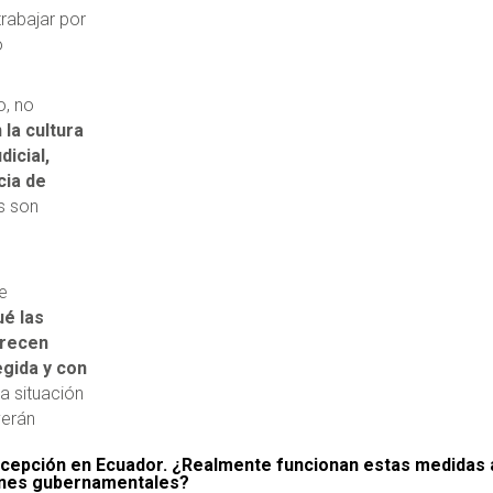
trabajar por
o
o, no
 la cultura
dicial,
cia de
s son
e
ué las
frecen
egida y con
a situación
verán
cepción en Ecuador. ¿Realmente funcionan estas medidas a
iones gubernamentales?