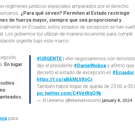
o regímenes jurídicos especiales amparados por el derecho
s humanos.
¿Para qué sirven? Permiten al Estado restringir
ones de fuerza mayor, siempre que sea proporcional y
ecialmente en Ecuador, estos estados de excepción se han vuel
l. Los gobiernos los utilizan de manera recurrente para cumplir
gislación urgente bajo este marco.
xcepción
#URGENTE
| «No negociaremos con terrorista
a.
En lugar
dijo el presidente
#DanielNoboa
y afirmó que
decretó el estado de excepción en
#Ecuador
https://t.co/aBAMLVXnCr
ecutivo
También habrá toque de queda de 23:00 a 05:
 no
pic.twitter.com/C4VetRqQ9k
lanteados.
— El Universo (@eluniversocom)
January 8, 2024
boa
para
a