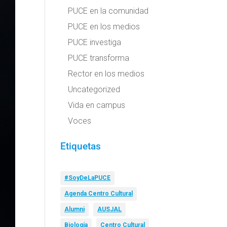
PUCE en la comunidad
PUCE en los medios
PUCE investiga
PUCE transforma
Rector en los medios
Uncategorized
Vida en campus
Voces
Etiquetas
#SoyDeLaPUCE
Agenda Centro Cultural
Alumni
AUSJAL
Biología
Centro Cultural