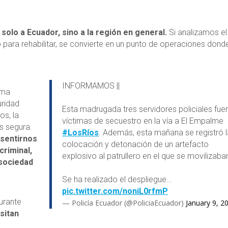
 solo a Ecuador, sino a la región en general.
Si analizamos el
 para rehabilitar, se convierte en un punto de operaciones donde
INFORMAMOS ||
tema
uridad
Esta madrugada tres servidores policiales fue
os, la
víctimas de secuestro en la vía a El Empalme
s segura.
#LosRíos
. Además, esta mañana se registró l
 sentirnos
colocación y detonación de un artefacto
criminal,
explosivo al patrullero en el que se movilizaba
 sociedad
Se ha realizado el despliegue…
pic.twitter.com/noniL0rfmP
urante
— Policía Ecuador (@PoliciaEcuador)
January 9, 2
sitan