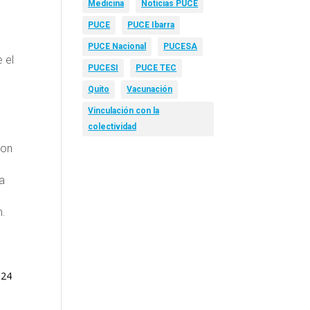
Medicina
Noticias PUCE
PUCE
PUCE Ibarra
PUCE Nacional
PUCESA
 el
PUCESI
PUCE TEC
Quito
Vacunación
Vinculación con la
colectividad
ron
a
n.
024