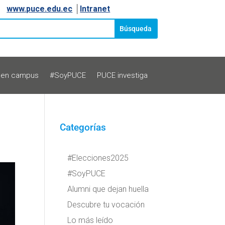
www.puce.edu.ec
│
Intranet
 en campus
#SoyPUCE
PUCE investiga
Categorías
#Elecciones2025
#SoyPUCE
Alumni que dejan huella
Descubre tu vocación
Lo más leído