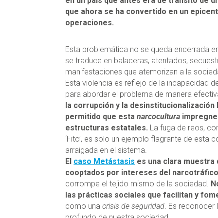
en un país que antes era de tránsito de d
que ahora se ha convertido en un epicen
operaciones.
Esta problemática no se queda encerrada ent
se traduce en balaceras, atentados, secuest
manifestaciones que atemorizan a la socieda
Esta violencia es reflejo de la incapacidad d
para abordar el problema de manera efectiv
la corrupción y la desinstitucionalización
permitido que esta
narcocultura
impregne 
estructuras estatales.
La fuga de reos, co
‘Fito’, es solo un ejemplo flagrante de esta 
arraigada en el sistema.
El
caso Metástasis
es una clara muestra 
cooptados por intereses del narcotráfico
corrompe el tejido mismo de la sociedad.
N
las prácticas sociales que facilitan y fo
como una
crisis de seguridad
. Es reconocer 
profundo de nuestra sociedad.