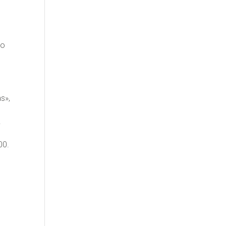
to
s»,
.
00.