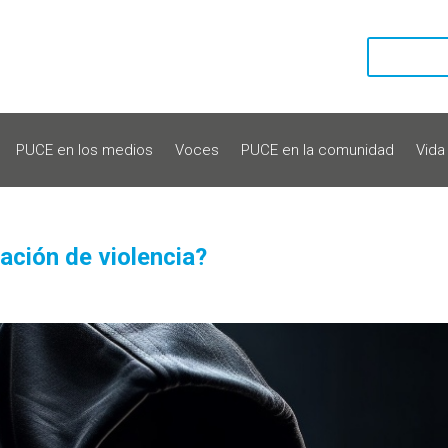
PUCE en los medios
Voces
PUCE en la comunidad
Vida
uación de violencia?