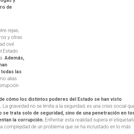
rogas y
tro de
re rejas;
ros y otras
d civil.
el Estado
a.
Además,
 han
todas las
mo alias
corrupción
de cómo los distintos poderes del Estado se han visto
.
La gravedad no se limita a la seguridad; es una crisis social qu
o se trata solo de seguridad, sino de una penetración en to
mentan la corrupción.
Enfrentar esta realidad supera el etiquetarl
la complejidad de un problema que se ha incrustado en lo más