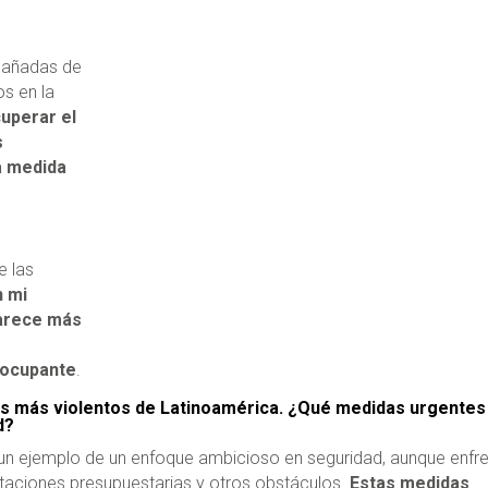
pañadas de
s en la
uperar el
s
a medida
e las
n mi
parece más
eocupante
.
ses más violentos de Latinoamérica. ¿Qué medidas urgentes
d?
 un ejemplo de un enfoque ambicioso en seguridad, aunque enfr
mitaciones presupuestarias y otros obstáculos.
Estas medidas