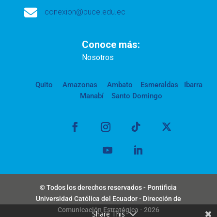

conexion@puce.edu.ec
Conoce más:
Nosotros
Quito
Amazonas
Ambato
Esmeraldas
Ibarra
Manabí
Santo Domingo
© Todos los derechos reservados - Pontificia
Universidad Católica del Ecuador - Dirección de
Comunicación Estratégica - 2026
Share This