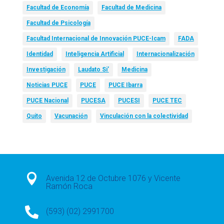
Facultad de Economía
Facultad de Medicina
Facultad de Psicología
Facultad Internacional de Innovación PUCE-Icam
FADA
Identidad
Inteligencia Artificial
Internacionalización
Investigación
Laudato Si’
Medicina
Noticias PUCE
PUCE
PUCE Ibarra
PUCE Nacional
PUCESA
PUCESI
PUCE TEC
Quito
Vacunación
Vinculación con la colectividad

Avenida 12 de Octubre 1076 y Vicente
Ramón Roca

(593) (02) 2991700