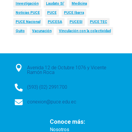
Investigación
Laudato Si’
Medicina
Noticias PUCE
PUCE
PUCE Ibarra
PUCE Nacional
PUCESA
PUCESI
PUCE TEC
Quito
Vacunación
Vinculación con la colectividad

Avenida 12 de Octubre 1076 y Vicente
Ramón Roca

(593) (02) 2991700

conexion@puce.edu.ec
Conoce más:
Nosotros