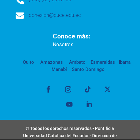

conexion@puce.edu.ec
Conoce más:
Nosotros
Quito
Amazonas
Ambato
Esmeraldas
Ibarra
Manabí
Santo Domingo
© Todos los derechos reservados - Pontificia
Universidad Católica del Ecuador - Dirección de