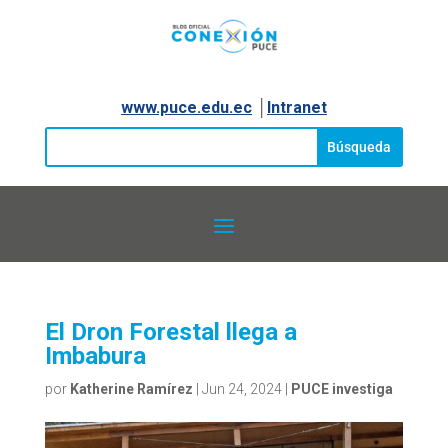
www.puce.edu.ec
│
Intranet
El Dron Forestal llega a
Imbabura
por
Katherine Ramírez
|
Jun 24, 2024
|
PUCE investiga