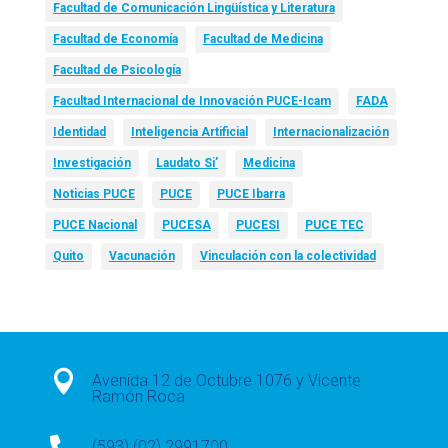
Facultad de Comunicación Lingüística y Literatura
Facultad de Economía
Facultad de Medicina
Facultad de Psicología
Facultad Internacional de Innovación PUCE-Icam
FADA
Identidad
Inteligencia Artificial
Internacionalización
Investigación
Laudato Si’
Medicina
Noticias PUCE
PUCE
PUCE Ibarra
PUCE Nacional
PUCESA
PUCESI
PUCE TEC
Quito
Vacunación
Vinculación con la colectividad

Avenida 12 de Octubre 1076 y Vicente
Ramón Roca

(593) (02) 2991700