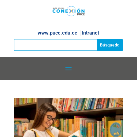
www.puce.edu.ec
│
Intranet