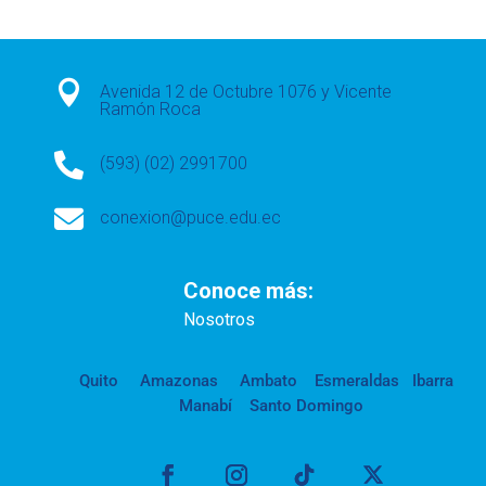

Avenida 12 de Octubre 1076 y Vicente
Ramón Roca

(593) (02) 2991700

conexion@puce.edu.ec
Conoce más:
Nosotros
Quito
Amazonas
Ambato
Esmeraldas
Ibarra
Manabí
Santo Domingo