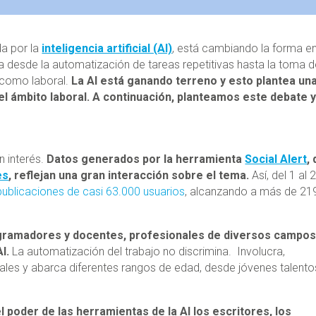
da por la
inteligencia artificial (AI)
, está cambiando la forma e
 desde la automatización de tareas repetitivas hasta la toma 
 como laboral.
La AI está ganando terreno y esto plantea un
el ámbito laboral. A continuación, planteamos este debate y
 interés.
Datos generados por la herramienta
Social Alert
,
es
, reflejan una gran interacción sobre el tema.
Así, del 1 al 
publicaciones de casi 63.000 usuarios
, alcanzando a más de 21
ogramadores y docentes, profesionales de diversos campos
I.
La automatización del trabajo no discrimina. Involucra,
rales y abarca diferentes rangos de edad, desde jóvenes talent
 poder de las herramientas de la AI los escritores, los