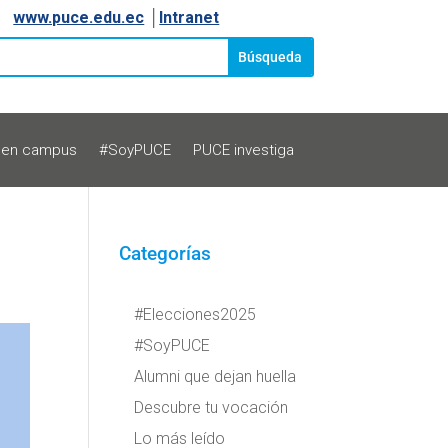
www.puce.edu.ec
│
Intranet
 en campus
#SoyPUCE
PUCE investiga
Categorías
#Elecciones2025
#SoyPUCE
Alumni que dejan huella
Descubre tu vocación
Lo más leído