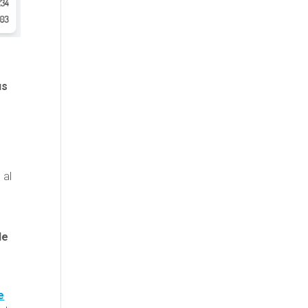
us
 al
le
e