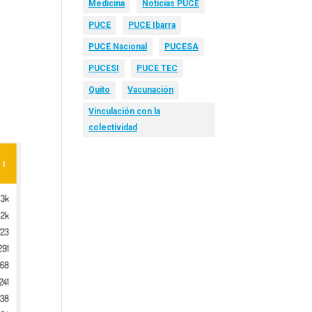
Medicina
Noticias PUCE
PUCE
PUCE Ibarra
PUCE Nacional
PUCESA
PUCESI
PUCE TEC
Quito
Vacunación
Vinculación con la
colectividad