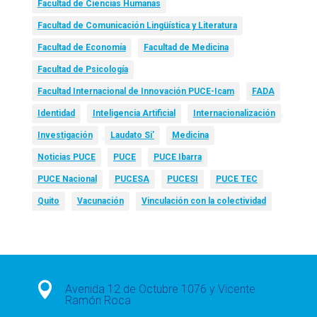
Facultad de Ciencias Humanas
Facultad de Comunicación Lingüística y Literatura
Facultad de Economía
Facultad de Medicina
Facultad de Psicología
Facultad Internacional de Innovación PUCE-Icam
FADA
Identidad
Inteligencia Artificial
Internacionalización
Investigación
Laudato Si’
Medicina
Noticias PUCE
PUCE
PUCE Ibarra
PUCE Nacional
PUCESA
PUCESI
PUCE TEC
Quito
Vacunación
Vinculación con la colectividad

Avenida 12 de Octubre 1076 y Vicente
Ramón Roca