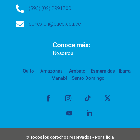

(593) (02) 2991700

conexion@puce.edu.ec
Conoce más:
Nosotros
Quito
Amazonas
Ambato
Esmeraldas
Ibarra
Manabí
Santo Domingo
© Todos los derechos reservados - Pontificia