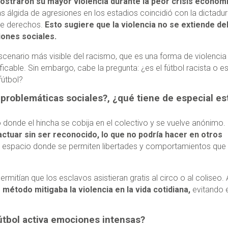
ostraron su mayor violencia durante la peor crisis económ
 álgida de agresiones en los estadios coincidió con la dictadur
de derechos.
Esto sugiere que la violencia no se extiende de
siones sociales.
scenario más visible del racismo, que es una forma de violencia
cable. Sin embargo, cabe la pregunta: ¿es el fútbol racista o es
fútbol?
s problemáticas sociales?, ¿qué tiene de especial es
 donde el hincha se cobija en el colectivo y se vuelve anónimo.
 actuar sin ser reconocido, lo que no podría hacer en otros
 un espacio donde se permiten libertades y comportamientos que
itían que los esclavos asistieran gratis al circo o al coliseo. A
 método mitigaba la violencia en la vida cotidiana,
evitando 
útbol activa emociones intensas?