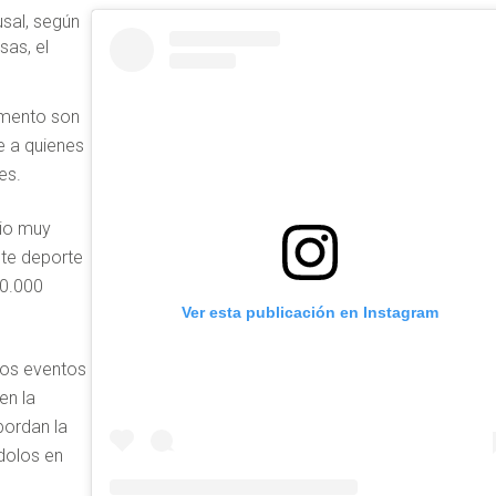
sal, según
sas, el
timento son
ne a quienes
res.
cio muy
ste deporte
0.000
Ver esta publicación en Instagram
 los eventos
en la
ordan la
ndolos en