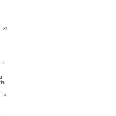
a los
 la
ta
cia
. Los