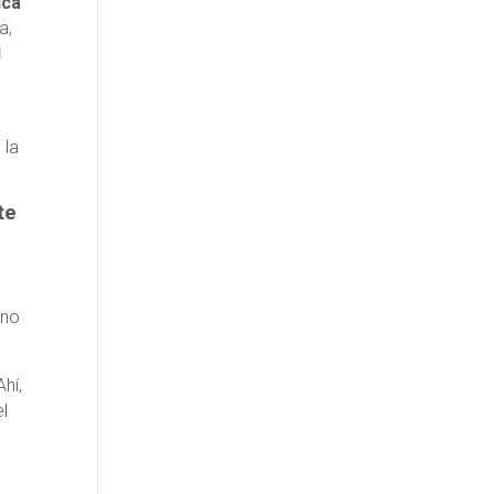
ica
a,
l
 la
te
 no
hí,
el