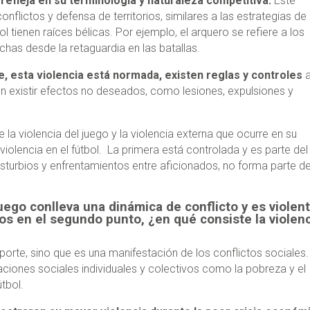
e refleja en su terminología y naturaleza competitiva.
Este
nflictos y defensa de territorios, similares a las estrategias de
l tienen raíces bélicas. Por ejemplo, el arquero se refiere a los
chas desde la retaguardia en las batallas.
te, esta violencia está normada, existen reglas y controles
 existir efectos no deseados, como lesiones, expulsiones y
e la violencia del juego y la violencia externa que ocurre en su
a violencia en el fútbol. La primera está controlada y es parte del
sturbios y enfrentamientos entre aficionados, no forma parte de
uego conlleva una dinámica de conflicto y es violen
os en el segundo punto, ¿en qué consiste la violen
deporte, sino que es una manifestación de los conflictos sociales
aciones sociales individuales y colectivos como la pobreza y el
útbol.