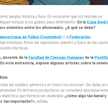
o alegría, tristeza y furia. Es recurrente que los hinchas se
lleguen incluso a los golpes para defenderlos.
En la
Copa Amér
os violentos entre los aficionados. ¿A qué se debe?
damericana de Fútbol (Conmebol)
o la
Federación
han intentado frenar las agresiones adentro y fuera de las cach
iciente efectivas.
s
, docente de la
Facultad de Ciencias Humanas
de la
Pontifi
. En esta entrevista, expone algunas artistas sobre la violen
tivo
todas las edades, géneros y en todos los rincones. Sin duda, es
humanidad. En términos productivos, se considera absolutament
na dialéctica que merece ser analizada:
¿cómo algo tan banal y
r tan importante?»
, señala.