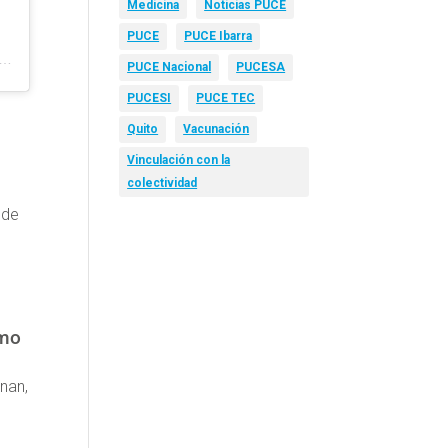
Medicina
Noticias PUCE
PUCE
PUCE Ibarra
icación compartida por Luis Eduardo Jacome (@luisedujacome)
PUCE Nacional
PUCESA
PUCESI
PUCE TEC
Quito
Vacunación
Vinculación con la
colectividad
 de
ómo
nan,