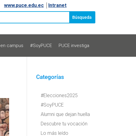
www.puce.edu.ec
│
Intranet
 en campus
#SoyPUCE
PUCE investiga
Categorías
#Elecciones2025
#SoyPUCE
Alumni que dejan huella
Descubre tu vocación
Lo más leído