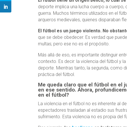
El fútbol tiene un origen bélico, lo cual s
deporte implica una lucha cuerpo a cuerpo, co
guerra. Muchos términos utilizados en el fútbo
arqueros medievales, quienes disparaban fle
El fútbol es un juego violento. No obstan
que se debe obedecer. Es verdad que pueden
multas; pero ese no es el propósito.
Más allá de eso, es importante distinguir entr
contexto. Es decir: la violencia del fútbol y l
deporte. Mientras tanto, la segunda, como di
práctica del fútbol.
Me queda claro que el fútbol en el j
en ese sentido. Ahora, profundicem
en el fútbol?
La violencia en el fútbol no es inherente al 
espectadores trasladan al estadio sus frustr
sufrimiento. Esta violencia no es propia del f