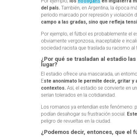
Por ejemplo,
los
hooligans
en Inglaterra m
del país.
También, en Argentina, la época más
período marcado por represión y violación 
campo a las gradas, sino que refleja ten
Por ejemplo, el fútbol es probablemente el e
obviamente vergonzosa, inaceptable e incalifi
sociedad racista que traslada su racismo al 
¿Por qué se trasladan al estadio la
lugar?
El estadio ofrece una mascarada, un entorno
E
ste anonimato le permite decir, gritar y
contextos.
Así, el estadio se convierte en
serían tolerados en la cotidianidad.
Los romanos ya entendían este fenómeno: perm
podían desahogar su frustración social.
Este
peligro de revueltas en la ciudad.
¿Podemos decir, entonces, que el f