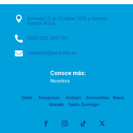

Avenida 12 de Octubre 1076 y Vicente
Ramón Roca

(593) (02) 2991700

conexion@puce.edu.ec
Conoce más:
Nosotros
Quito
Amazonas
Ambato
Esmeraldas
Ibarra
Manabí
Santo Domingo