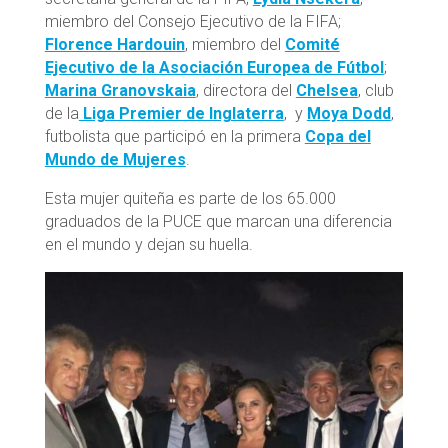
miembro del Consejo Ejecutivo de la FIFA;
Florence Hardouin
, miembro del
Comité
Ejecutivo de la Asociación Europea de Fútbol
;
Marina Granovskaia
, directora del
Chelsea
, club
de la
Liga Premier de Inglaterra
, y
Moya Dodd
,
futbolista que participó en la primera
Copa del
Mundo de Mujeres
.
Esta mujer quiteña es parte de los 65.000
graduados de la PUCE que marcan una diferencia
en el mundo y dejan su huella.