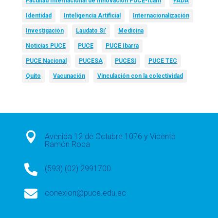
Facultad Internacional de Innovación PUCE-Icam
FADA
Identidad
Inteligencia Artificial
Internacionalización
Investigación
Laudato Si’
Medicina
Noticias PUCE
PUCE
PUCE Ibarra
PUCE Nacional
PUCESA
PUCESI
PUCE TEC
Quito
Vacunación
Vinculación con la colectividad

Avenida 12 de Octubre 1076 y Vicente
Ramón Roca

(593) (02) 2991700

conexion@puce.edu.ec