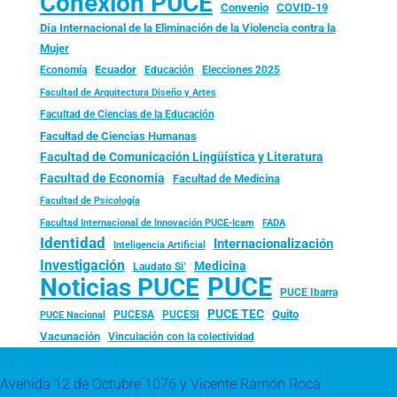
Conexión PUCE
Convenio
COVID-19
Día Internacional de la Eliminación de la Violencia contra la
Mujer
Ecuador
Economía
Educación
Elecciones 2025
Facultad de Arquitectura Diseño y Artes
Facultad de Ciencias de la Educación
Facultad de Ciencias Humanas
Facultad de Comunicación Lingüística y Literatura
Facultad de Economía
Facultad de Medicina
Facultad de Psicología
FADA
Facultad Internacional de Innovación PUCE-Icam
Identidad
Internacionalización
Inteligencia Artificial
Investigación
Medicina
Laudato Si’
PUCE
Noticias PUCE
PUCE Ibarra
PUCE TEC
Quito
PUCESA
PUCESI
PUCE Nacional
Vacunación
Vinculación con la colectividad
Avenida 12 de Octubre 1076 y Vicente Ramón Roca