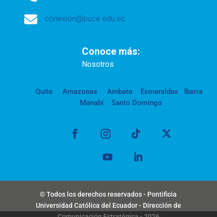

conexion@puce.edu.ec
Conoce más:
Nosotros
Quito
Amazonas
Ambato
Esmeraldas
Ibarra
Manabí
Santo Domingo
© Todos los derechos reservados - Pontificia
Universidad Católica del Ecuador - Dirección de
Comunicación Estratégica - 2026