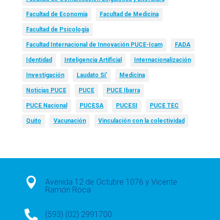
Facultad de Economía
Facultad de Medicina
Facultad de Psicología
Facultad Internacional de Innovación PUCE-Icam
FADA
Identidad
Inteligencia Artificial
Internacionalización
Investigación
Laudato Si’
Medicina
Noticias PUCE
PUCE
PUCE Ibarra
PUCE Nacional
PUCESA
PUCESI
PUCE TEC
Quito
Vacunación
Vinculación con la colectividad

Avenida 12 de Octubre 1076 y Vicente
Ramón Roca

(593) (02) 2991700