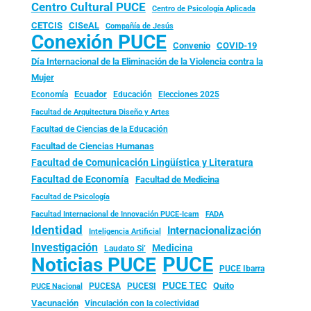
Centro Cultural PUCE
Centro de Psicología Aplicada
CISeAL
CETCIS
Compañía de Jesús
Conexión PUCE
Convenio
COVID-19
Día Internacional de la Eliminación de la Violencia contra la
Mujer
Ecuador
Economía
Educación
Elecciones 2025
Facultad de Arquitectura Diseño y Artes
Facultad de Ciencias de la Educación
Facultad de Ciencias Humanas
Facultad de Comunicación Lingüística y Literatura
Facultad de Economía
Facultad de Medicina
Facultad de Psicología
FADA
Facultad Internacional de Innovación PUCE-Icam
Identidad
Internacionalización
Inteligencia Artificial
Investigación
Medicina
Laudato Si’
PUCE
Noticias PUCE
PUCE Ibarra
PUCE TEC
Quito
PUCESA
PUCESI
PUCE Nacional
Vacunación
Vinculación con la colectividad