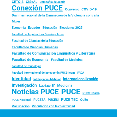
CISeAL
CETCIS
Compañía de Jesús
Conexión PUCE
Convenio
COVID-19
Día Internacional de la Eliminación de la Violencia contra la
Mujer
Ecuador
Economía
Educación
Elecciones 2025
Facultad de Arquitectura Diseño y Artes
Facultad de Ciencias de la Educación
Facultad de Ciencias Humanas
Facultad de Comunicación Lingüística y Literatura
Facultad de Economía
Facultad de Medicina
Facultad de Psicología
FADA
Facultad Internacional de Innovación PUCE-Icam
Identidad
Internacionalización
Inteligencia Artificial
Investigación
Medicina
Laudato Si’
PUCE
Noticias PUCE
PUCE Ibarra
PUCE TEC
Quito
PUCESA
PUCESI
PUCE Nacional
Vacunación
Vinculación con la colectividad