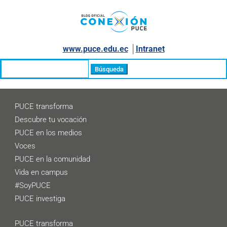
www.puce.edu.ec
│
Intranet
Buscar:
PUCE transforma
Descubre tu vocación
PUCE en los medios
Voces
PUCE en la comunidad
Vida en campus
#SoyPUCE
PUCE investiga
PUCE transforma