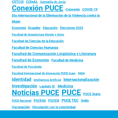
CISeAL
CETCIS
Compañía de Jesús
Conexión PUCE
Convenio
COVID-19
Día Internacional de la Eliminación de la Violencia contra la
Mujer
Ecuador
Economía
Educación
Elecciones 2025
Facultad de Arquitectura Diseño y Artes
Facultad de Ciencias de la Educación
Facultad de Ciencias Humanas
Facultad de Comunicación Lingüística y Literatura
Facultad de Economía
Facultad de Medicina
Facultad de Psicología
FADA
Facultad Internacional de Innovación PUCE-Icam
Identidad
Internacionalización
Inteligencia Artificial
Investigación
Medicina
Laudato Si’
PUCE
Noticias PUCE
PUCE Ibarra
PUCE TEC
Quito
PUCESA
PUCESI
PUCE Nacional
Vacunación
Vinculación con la colectividad