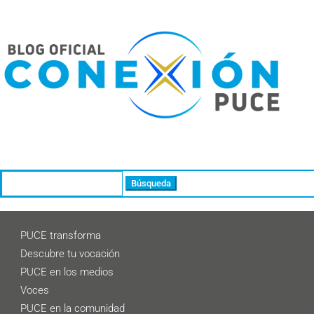
Buscar:
PUCE transforma
Descubre tu vocación
PUCE en los medios
Voces
PUCE en la comunidad