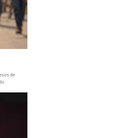
cesos de
ido