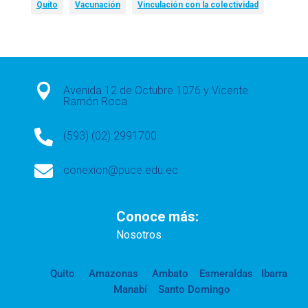
Quito
Vacunación
Vinculación con la colectividad

Avenida 12 de Octubre 1076 y Vicente
Ramón Roca

(593) (02) 2991700

conexion@puce.edu.ec
Conoce más:
Nosotros
Quito
Amazonas
Ambato
Esmeraldas
Ibarra
Manabí
Santo Domingo