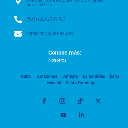

Avenida 12 de Octubre 1076 y Vicente
Ramón Roca

(593) (02) 2991700

conexion@puce.edu.ec
Conoce más:
Nosotros
Quito
Amazonas
Ambato
Esmeraldas
Ibarra
Manabí
Santo Domingo