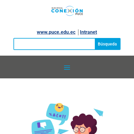
www.puce.edu.ec
│
Intranet