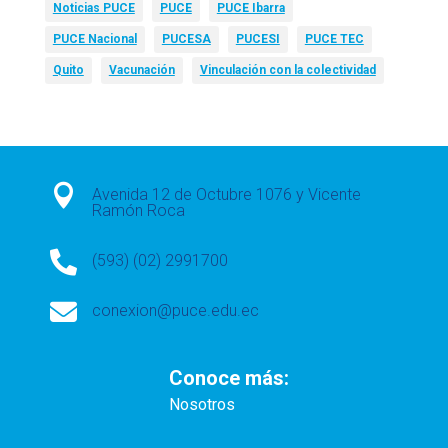
Noticias PUCE
PUCE
PUCE Ibarra
PUCE Nacional
PUCESA
PUCESI
PUCE TEC
Quito
Vacunación
Vinculación con la colectividad

Avenida 12 de Octubre 1076 y Vicente
Ramón Roca

(593) (02) 2991700

conexion@puce.edu.ec
Conoce más:
Nosotros