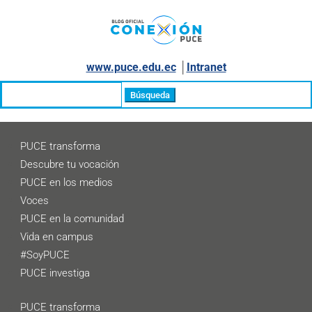
www.puce.edu.ec
│
Intranet
Buscar:
PUCE transforma
Descubre tu vocación
PUCE en los medios
Voces
PUCE en la comunidad
Vida en campus
#SoyPUCE
PUCE investiga
PUCE transforma