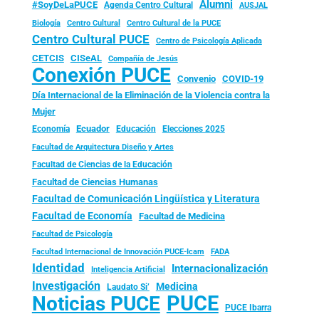
Alumni
#SoyDeLaPUCE
Agenda Centro Cultural
AUSJAL
Biología
Centro Cultural
Centro Cultural de la PUCE
Centro Cultural PUCE
Centro de Psicología Aplicada
CISeAL
CETCIS
Compañía de Jesús
Conexión PUCE
Convenio
COVID-19
Día Internacional de la Eliminación de la Violencia contra la
Mujer
Ecuador
Economía
Educación
Elecciones 2025
Facultad de Arquitectura Diseño y Artes
Facultad de Ciencias de la Educación
Facultad de Ciencias Humanas
Facultad de Comunicación Lingüística y Literatura
Facultad de Economía
Facultad de Medicina
Facultad de Psicología
FADA
Facultad Internacional de Innovación PUCE-Icam
Identidad
Internacionalización
Inteligencia Artificial
Investigación
Medicina
Laudato Si’
PUCE
Noticias PUCE
PUCE Ibarra