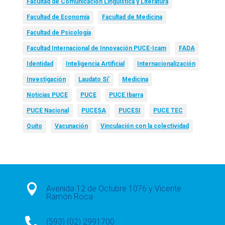
Facultad de Comunicación Lingüística y Literatura
Facultad de Economía
Facultad de Medicina
Facultad de Psicología
Facultad Internacional de Innovación PUCE-Icam
FADA
Identidad
Inteligencia Artificial
Internacionalización
Investigación
Laudato Si’
Medicina
Noticias PUCE
PUCE
PUCE Ibarra
PUCE Nacional
PUCESA
PUCESI
PUCE TEC
Quito
Vacunación
Vinculación con la colectividad

Avenida 12 de Octubre 1076 y Vicente
Ramón Roca

(593) (02) 2991700