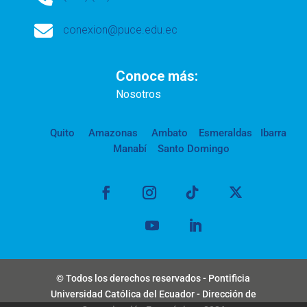

conexion@puce.edu.ec
Conoce más:
Nosotros
Quito
Amazonas
Ambato
Esmeraldas
Ibarra
Manabí
Santo Domingo
© Todos los derechos reservados - Pontificia
Universidad Católica del Ecuador - Dirección de