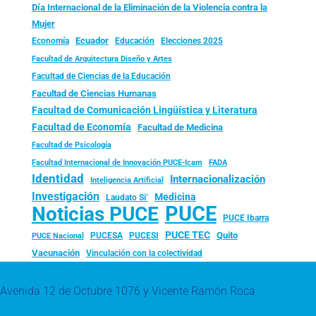
Día Internacional de la Eliminación de la Violencia contra la
Mujer
Ecuador
Economía
Educación
Elecciones 2025
Facultad de Arquitectura Diseño y Artes
Facultad de Ciencias de la Educación
Facultad de Ciencias Humanas
Facultad de Comunicación Lingüística y Literatura
Facultad de Economía
Facultad de Medicina
Facultad de Psicología
FADA
Facultad Internacional de Innovación PUCE-Icam
Identidad
Internacionalización
Inteligencia Artificial
Investigación
Medicina
Laudato Si’
PUCE
Noticias PUCE
PUCE Ibarra
PUCE TEC
Quito
PUCESA
PUCESI
PUCE Nacional
Vacunación
Vinculación con la colectividad
Avenida 12 de Octubre 1076 y Vicente Ramón Roca