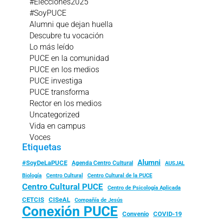
#Elecciones2025
#SoyPUCE
Alumni que dejan huella
Descubre tu vocación
Lo más leído
PUCE en la comunidad
PUCE en los medios
PUCE investiga
PUCE transforma
Rector en los medios
Uncategorized
Vida en campus
Voces
Etiquetas
Alumni
#SoyDeLaPUCE
Agenda Centro Cultural
AUSJAL
Biología
Centro Cultural
Centro Cultural de la PUCE
Centro Cultural PUCE
Centro de Psicología Aplicada
CISeAL
CETCIS
Compañía de Jesús
Conexión PUCE
Convenio
COVID-19