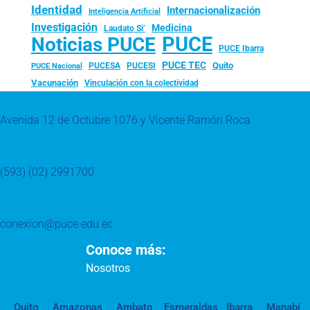
Identidad
Internacionalización
Inteligencia Artificial
Investigación
Medicina
Laudato Si’
PUCE
Noticias PUCE
PUCE Ibarra
PUCE TEC
Quito
PUCESA
PUCESI
PUCE Nacional
Vacunación
Vinculación con la colectividad
Avenida 12 de Octubre 1076 y Vicente Ramón Roca
(593) (02) 2991700
conexion@puce.edu.ec
Conoce más:
Nosotros
Quito
Amazonas
Ambato
Esmeraldas
Ibarra
Manabí