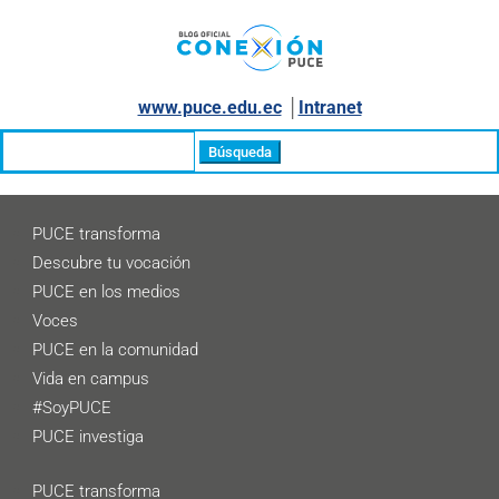
www.puce.edu.ec
│
Intranet
Buscar:
PUCE transforma
Descubre tu vocación
PUCE en los medios
Voces
PUCE en la comunidad
Vida en campus
#SoyPUCE
PUCE investiga
PUCE transforma