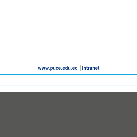
www.puce.edu.ec
│
Intranet