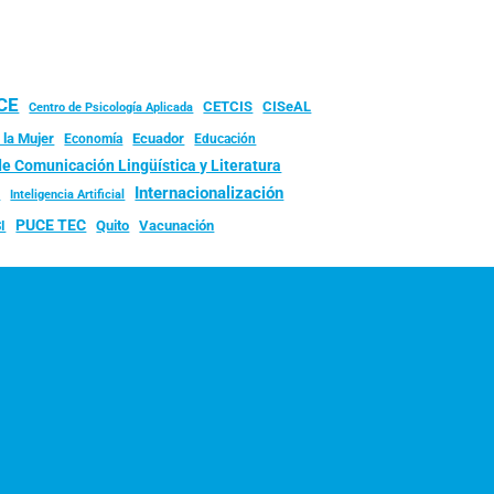
UCE
CISeAL
CETCIS
Centro de Psicología Aplicada
 la Mujer
Ecuador
Economía
Educación
de Comunicación Lingüística y Literatura
d
Internacionalización
Inteligencia Artificial
PUCE TEC
Quito
Vacunación
I