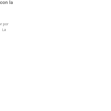
 con la
or por
. La