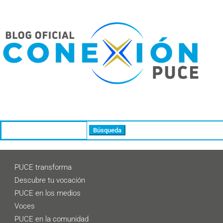
Buscar:
PUCE transforma
Descubre tu vocación
PUCE en los medios
Voces
PUCE en la comunidad