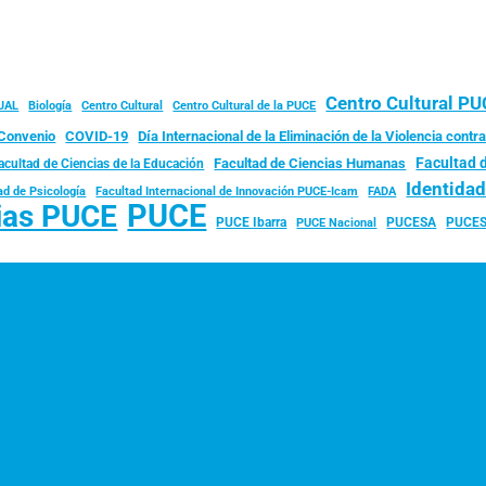
Centro Cultural P
JAL
Biología
Centro Cultural
Centro Cultural de la PUCE
Convenio
COVID-19
Día Internacional de la Eliminación de la Violencia contra
Facultad 
Facultad de Ciencias Humanas
acultad de Ciencias de la Educación
Identida
ad de Psicología
FADA
Facultad Internacional de Innovación PUCE-Icam
PUCE
ias PUCE
PUCE Ibarra
PUCESA
PUCES
PUCE Nacional