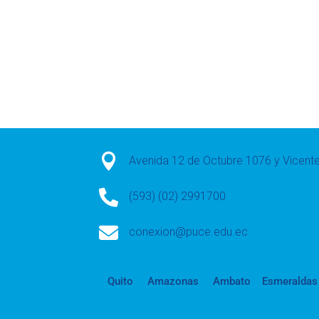

Avenida 12 de Octubre 1076 y Vicen

(593) (02) 2991700

conexion@puce.edu.ec
Quito
Amazonas
Ambato
Esmeraldas