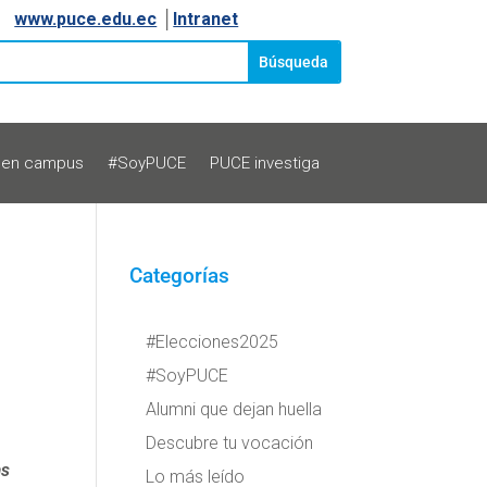
www.puce.edu.ec
│
Intranet
 en campus
#SoyPUCE
PUCE investiga
Categorías
#Elecciones2025
#SoyPUCE
Alumni que dejan huella
Descubre tu vocación
as
Lo más leído