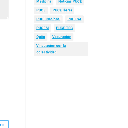
Medicina
Noticias PUCE
PUCE
PUCE Ibarra
PUCE Nacional
PUCESA
PUCESI
PUCE TEC
Quito
Vacunación
Vinculación con la
colectividad