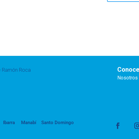
Conoce
te Ramón Roca
Nosotros
Ibarra
Manabí
Santo Domingo