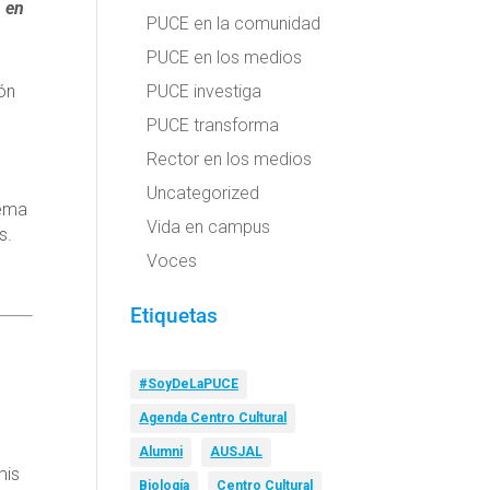
n en
PUCE en la comunidad
PUCE en los medios
ón
PUCE investiga
PUCE transforma
Rector en los medios
Uncategorized
tema
Vida en campus
s.
Voces
Etiquetas
#SoyDeLaPUCE
Agenda Centro Cultural
Alumni
AUSJAL
mis
Biología
Centro Cultural