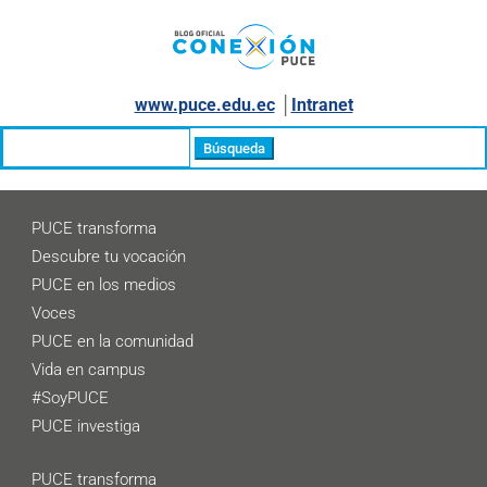
www.puce.edu.ec
│
Intranet
Buscar:
PUCE transforma
Descubre tu vocación
PUCE en los medios
Voces
PUCE en la comunidad
Vida en campus
#SoyPUCE
PUCE investiga
PUCE transforma