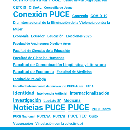
Centro de Psicología Aplicada
CISeAL
CETCIS
Compañía de Jesús
Conexión PUCE
Convenio
COVID-19
Día Internacional de la Eliminación de la Violencia contra la
Mujer
Ecuador
Economía
Educación
Elecciones 2025
Facultad de Arquitectura Diseño y Artes
Facultad de Ciencias de la Educación
Facultad de Ciencias Humanas
Facultad de Comunicación Lingüística y Literatura
Facultad de Economía
Facultad de Medicina
Facultad de Psicología
FADA
Facultad Internacional de Innovación PUCE-Icam
Identidad
Internacionalización
Inteligencia Artificial
Investigación
Medicina
Laudato Si’
PUCE
Noticias PUCE
PUCE Ibarra
PUCE TEC
Quito
PUCESA
PUCESI
PUCE Nacional
Vacunación
Vinculación con la colectividad