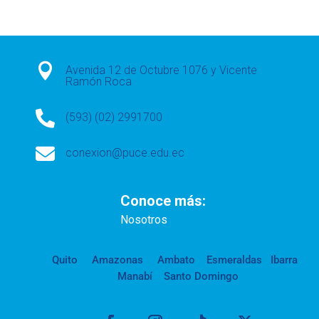

Avenida 12 de Octubre 1076 y Vicente
Ramón Roca

(593) (02) 2991700

conexion@puce.edu.ec
Conoce más:
Nosotros
Quito
Amazonas
Ambato
Esmeraldas
Ibarra
Manabí
Santo Domingo