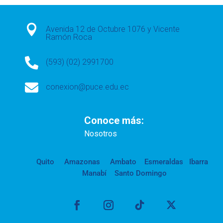

Avenida 12 de Octubre 1076 y Vicente
Ramón Roca

(593) (02) 2991700

conexion@puce.edu.ec
Conoce más:
Nosotros
Quito
Amazonas
Ambato
Esmeraldas
Ibarra
Manabí
Santo Domingo