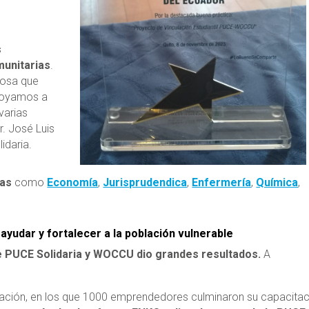
s
munitarias
.
tosa que
Apoyamos a
 varias
r. José Luis
idaria.
ras
como
Economía
,
Jurisprudendica
,
Enfermería
,
Química
,
ayudar y fortalecer a la población vulnerable
re PUCE Solidaria y WOCCU dio grandes resultados
.
A
uación, en los que 1000 emprendedores culminaron su capacitac