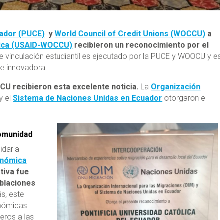
uador (PUCE)
y
World Council of Credit Unions (WOCCU)
a
mica (USAID-WOCCU)
recibieron un reconocimiento por el
 vinculación estudiantil es ejecutado por la PUCE y WOOCU y e
e innovadora.
CU recibieron esta excelente noticia.
La
Organización
y el
Sistema de Naciones Unidas en Ecuador
otorgaron el
comunidad
idaria
onómica
ativa fue
oblaciones
s, este
onómicas
eros a las