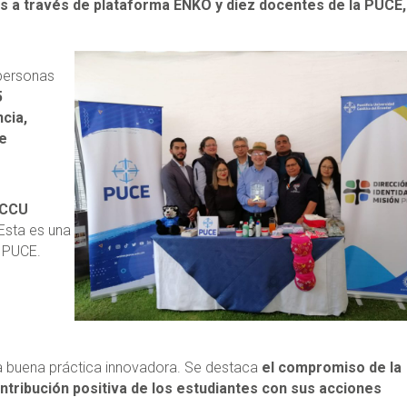
 a través de plataforma ENKO y diez docentes de la PUCE,
 personas
5
cia,
de
CCU
Esta es una
a PUCE.
 buena práctica innovadora. Se destaca
el compromiso de la
ntribución positiva de los estudiantes con sus acciones