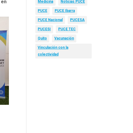
 en
Medicina
Noticias PUCE
PUCE
PUCE Ibarra
PUCE Nacional
PUCESA
PUCESI
PUCE TEC
Quito
Vacunación
Vinculación con la
colectividad