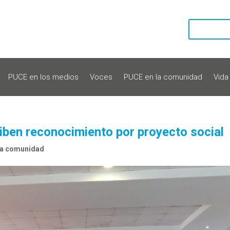
PUCE en los medios
Voces
PUCE en la comunidad
Vida
ben reconocimiento por proyecto social
la comunidad