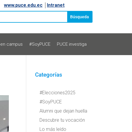
www.puce.edu.ec
│
Intranet
 en campus
#SoyPUCE
PUCE investiga
Categorías
#Elecciones2025
#SoyPUCE
Alumni que dejan huella
Descubre tu vocación
Lo más leído