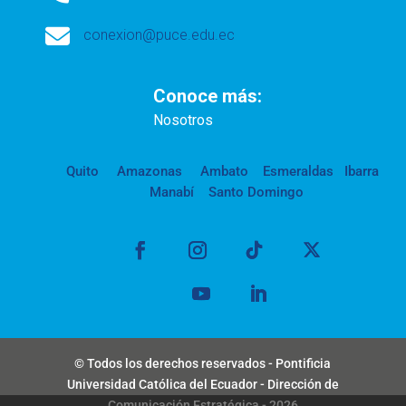

conexion@puce.edu.ec
Conoce más:
Nosotros
Quito
Amazonas
Ambato
Esmeraldas
Ibarra
Manabí
Santo Domingo
© Todos los derechos reservados - Pontificia
Universidad Católica del Ecuador - Dirección de
Comunicación Estratégica - 2026