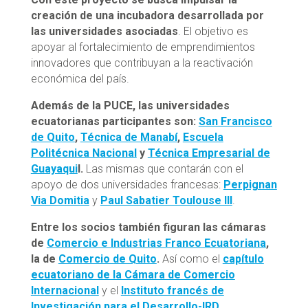
creación de una incubadora desarrollada por
las universidades asociadas
. El objetivo es
apoyar al fortalecimiento de emprendimientos
innovadores que contribuyan a la reactivación
económica del país.
Además de la PUCE, las universidades
ecuatorianas participantes son:
San Francisco
de Quito
,
Técnica de Manabí
,
Escuela
Politécnica Nacional
y
Técnica Empresarial de
Guayaqui
l.
Las mismas que contarán con el
apoyo de dos universidades francesas:
Perpignan
Via Domitia
y
Paul Sabatier Toulouse III
.
Entre los socios también figuran las cámaras
de
Comercio e Industrias Franco Ecuatoriana
,
la de
Comercio de Quito
.
Así como el
capítulo
ecuatoriano de la Cámara de Comercio
Internacional
y el
Instituto francés de
Investigación para el Desarrollo-IRD
.