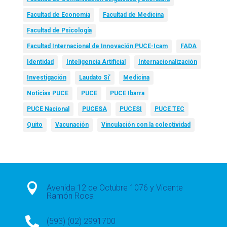
Facultad de Economía
Facultad de Medicina
Facultad de Psicología
Facultad Internacional de Innovación PUCE-Icam
FADA
Identidad
Inteligencia Artificial
Internacionalización
Investigación
Laudato Si’
Medicina
Noticias PUCE
PUCE
PUCE Ibarra
PUCE Nacional
PUCESA
PUCESI
PUCE TEC
Quito
Vacunación
Vinculación con la colectividad

Avenida 12 de Octubre 1076 y Vicente
Ramón Roca

(593) (02) 2991700