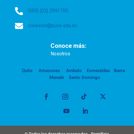

(593) (02) 2991700

conexion@puce.edu.ec
Conoce más:
Nosotros
Quito
Amazonas
Ambato
Esmeraldas
Ibarra
Manabí
Santo Domingo
© Todos los derechos reservados - Pontificia