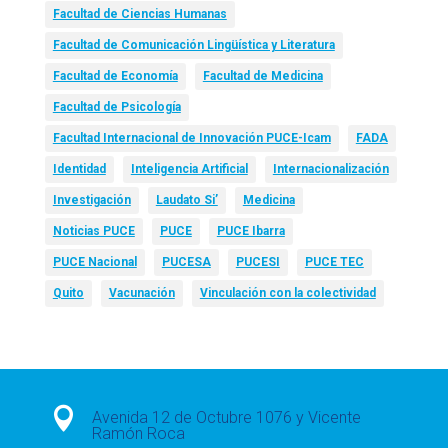
Facultad de Ciencias Humanas
Facultad de Comunicación Lingüística y Literatura
Facultad de Economía
Facultad de Medicina
Facultad de Psicología
Facultad Internacional de Innovación PUCE-Icam
FADA
Identidad
Inteligencia Artificial
Internacionalización
Investigación
Laudato Si’
Medicina
Noticias PUCE
PUCE
PUCE Ibarra
PUCE Nacional
PUCESA
PUCESI
PUCE TEC
Quito
Vacunación
Vinculación con la colectividad

Avenida 12 de Octubre 1076 y Vicente
Ramón Roca