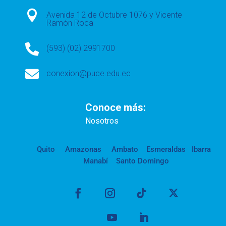

Avenida 12 de Octubre 1076 y Vicente
Ramón Roca

(593) (02) 2991700

conexion@puce.edu.ec
Conoce más:
Nosotros
Quito
Amazonas
Ambato
Esmeraldas
Ibarra
Manabí
Santo Domingo