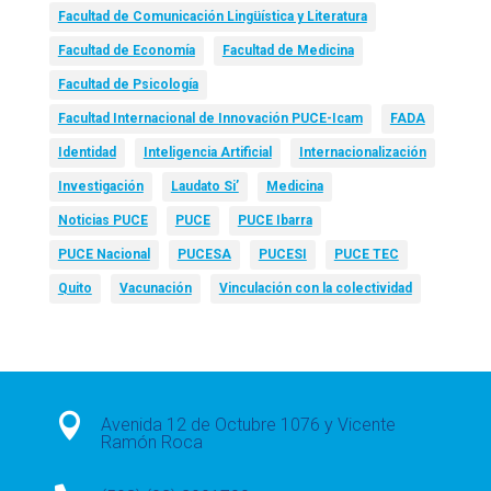
Facultad de Comunicación Lingüística y Literatura
Facultad de Economía
Facultad de Medicina
Facultad de Psicología
Facultad Internacional de Innovación PUCE-Icam
FADA
Identidad
Inteligencia Artificial
Internacionalización
Investigación
Laudato Si’
Medicina
Noticias PUCE
PUCE
PUCE Ibarra
PUCE Nacional
PUCESA
PUCESI
PUCE TEC
Quito
Vacunación
Vinculación con la colectividad

Avenida 12 de Octubre 1076 y Vicente
Ramón Roca