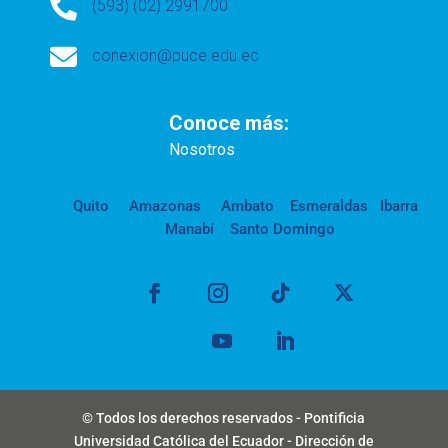

(593) (02) 2991700

conexion@puce.edu.ec
Conoce más:
Nosotros
Quito
Amazonas
Ambato
Esmeraldas
Ibarra
Manabí
Santo Domingo
© Todos los derechos reservados - Pontificia
Universidad Católica del Ecuador - Dirección de