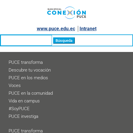
www.puce.edu.ec
│
Intranet
Buscar:
PUCE transforma
Descubre tu vocación
PUCE en los medios
Voces
PUCE en la comunidad
Vida en campus
#SoyPUCE
PUCE investiga
PUCE transforma