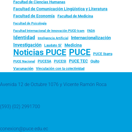
Facultad de Ciencias Humanas
Facultad de Comunicación Lingüística y Literatura
Facultad de Economía
Facultad de Medicina
Facultad de Psicología
FADA
Facultad Internacional de Innovación PUCE-Icam
Identidad
Internacionalización
Inteligencia Artificial
Investigación
Medicina
Laudato Si’
PUCE
Noticias PUCE
PUCE Ibarra
PUCE TEC
Quito
PUCESA
PUCESI
PUCE Nacional
Vacunación
Vinculación con la colectividad
Avenida 12 de Octubre 1076 y Vicente Ramón Roca
(593) (02) 2991700
conexion@puce.edu.ec