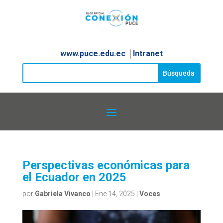
www.puce.edu.ec
│
Intranet
Perspectivas económicas para
el Ecuador en 2025
por
Gabriela Vivanco
|
Ene 14, 2025
|
Voces