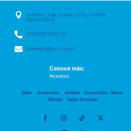

Avenida 12 de Octubre 1076 y Vicente
Ramón Roca

(593) (02) 2991700

conexion@puce.edu.ec
Conoce más:
Nosotros
Quito
Amazonas
Ambato
Esmeraldas
Ibarra
Manabí
Santo Domingo