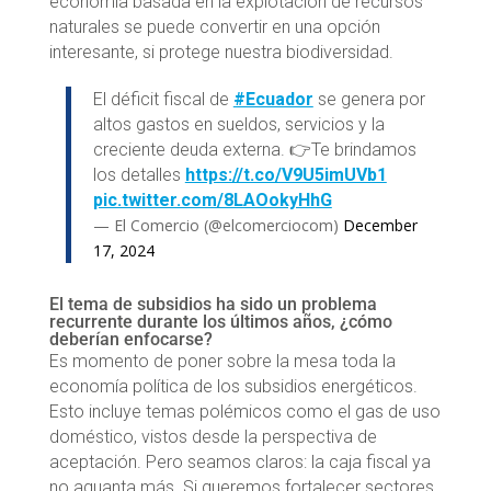
economía basada en la explotación de recursos
naturales se puede convertir en una opción
interesante, si protege nuestra biodiversidad.
El déficit fiscal de
#Ecuador
se genera por
altos gastos en sueldos, servicios y la
creciente deuda externa. 👉Te brindamos
los detalles
https://t.co/V9U5imUVb1
pic.twitter.com/8LAOokyHhG
— El Comercio (@elcomerciocom)
December
17, 2024
El tema de subsidios ha sido un problema
recurrente durante los últimos años, ¿cómo
deberían enfocarse?
Es momento de poner sobre la mesa toda la
economía política de los subsidios energéticos.
Esto incluye temas polémicos como el gas de uso
doméstico, vistos desde la perspectiva de
aceptación. Pero seamos claros: la caja fiscal ya
no aguanta más. Si queremos fortalecer sectores