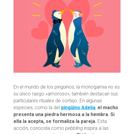
En el mundo de los pingüinos, la monogamia no es
su único rasgo «amoroso», también destacan sus
particulares rituales de cortejo. En algunas
especies, como la del
pingüino Adelia
,
el macho
presenta una piedra hermosa a la hembra. Si
ella la acepta, se formaliza la pareja.
Esta
acción, conocida como
pebbling
inspira a las