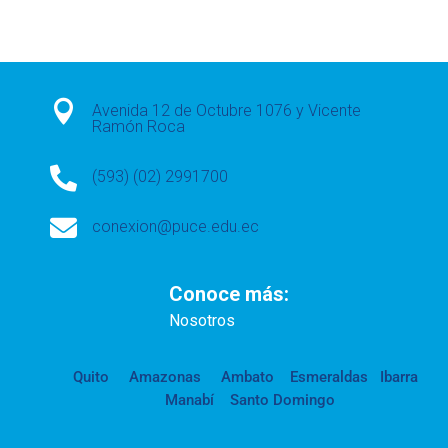

Avenida 12 de Octubre 1076 y Vicente
Ramón Roca

(593) (02) 2991700

conexion@puce.edu.ec
Conoce más:
Nosotros
Quito
Amazonas
Ambato
Esmeraldas
Ibarra
Manabí
Santo Domingo