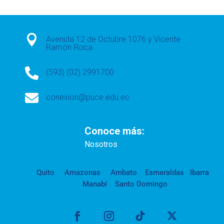

Avenida 12 de Octubre 1076 y Vicente
Ramón Roca

(593) (02) 2991700

conexion@puce.edu.ec
Conoce más:
Nosotros
Quito
Amazonas
Ambato
Esmeraldas
Ibarra
Manabí
Santo Domingo