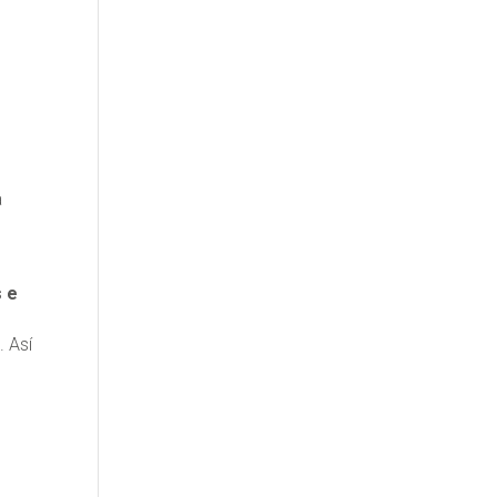
a
s e
. Así