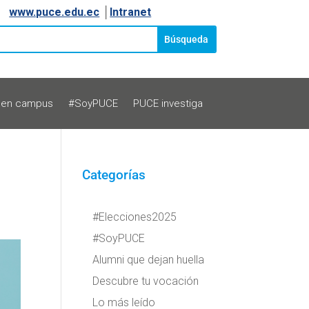
www.puce.edu.ec
│
Intranet
 en campus
#SoyPUCE
PUCE investiga
Categorías
#Elecciones2025
#SoyPUCE
Alumni que dejan huella
Descubre tu vocación
Lo más leído