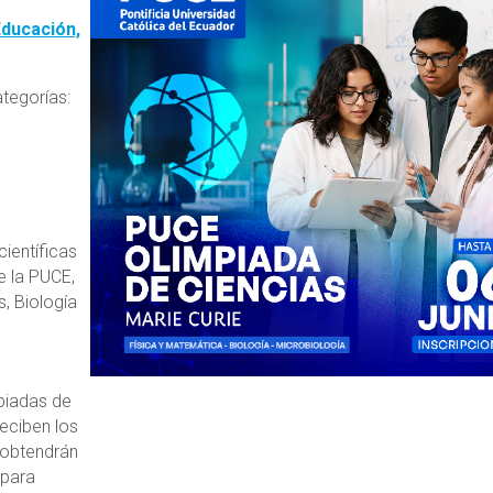
s
Educación,
ategorías:
ientíficas
e la PUCE,
, Biología
mpiadas de
reciben los
 obtendrán
 para