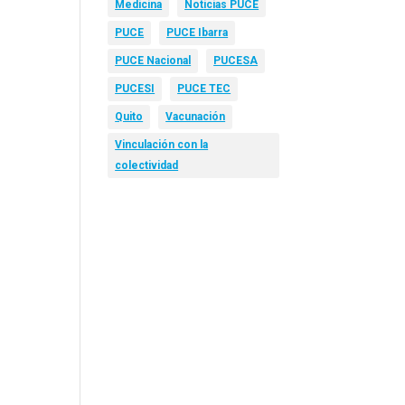
Medicina
Noticias PUCE
PUCE
PUCE Ibarra
PUCE Nacional
PUCESA
PUCESI
PUCE TEC
Quito
Vacunación
Vinculación con la
colectividad