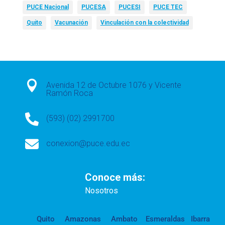
PUCE Nacional
PUCESA
PUCESI
PUCE TEC
Quito
Vacunación
Vinculación con la colectividad

Avenida 12 de Octubre 1076 y Vicente
Ramón Roca

(593) (02) 2991700

conexion@puce.edu.ec
Conoce más:
Nosotros
Quito
Amazonas
Ambato
Esmeraldas
Ibarra