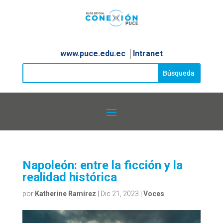
www.puce.edu.ec
│
Intranet
Napoleón: entre la ficción y la
realidad histórica
por
Katherine Ramírez
|
Dic 21, 2023
|
Voces