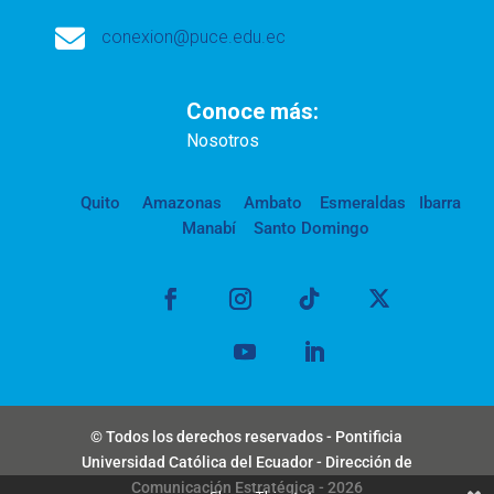

conexion@puce.edu.ec
Conoce más:
Nosotros
Quito
Amazonas
Ambato
Esmeraldas
Ibarra
Manabí
Santo Domingo
© Todos los derechos reservados - Pontificia
Universidad Católica del Ecuador - Dirección de
Comunicación Estratégica - 2026