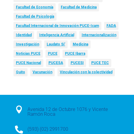
Facultad de Economía
Facultad de Medicina
Facultad de Psicología
Facultad Internacional de Innovación PUCE-Icam
FADA
Identidad
Inteligencia Artificial
Internacionalización
Investigación
Laudato Si’
Medicina
Noticias PUCE
PUCE
PUCE Ibarra
PUCE Nacional
PUCESA
PUCESI
PUCE TEC
Quito
Vacunación
Vinculación con la colectividad

Avenida 12 de Octubre 1076 y Vicente
Ramón Roca

(593) (02) 2991700