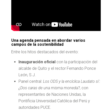
Una agenda pensada en abordar varios
campos de la sostenibilidad
Entre los hitos destacados del evento:
Inauguración oficial
con la participación del
alcalde de Quito y el rector Fernando Ponce
León, S.J.
Panel central:
Los ODS y la encíclica Laudato si’:
¿Dos caras de una misma moneda?
, con
representantes de Naciones Unidas, la
Pontificia Universidad Católica del Perú y
autoridades PUCE.