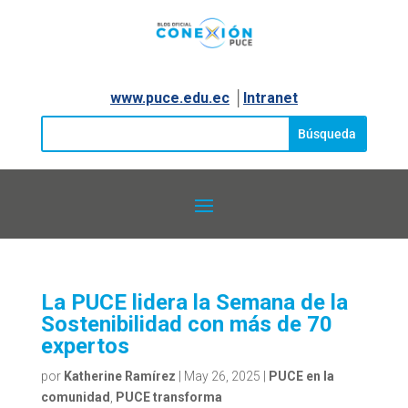
www.puce.edu.ec
│
Intranet
La PUCE lidera la Semana de la
Sostenibilidad con más de 70
expertos
por
Katherine Ramírez
|
May 26, 2025
|
PUCE en la
comunidad
,
PUCE transforma