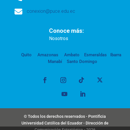

conexion@puce.edu.ec
Conoce más:
Nosotros
Quito
Amazonas
Ambato
Esmeraldas
Ibarra
Manabí
Santo Domingo
© Todos los derechos reservados - Pontificia
Universidad Católica del Ecuador - Dirección de
Comunicación Estratégica - 2026