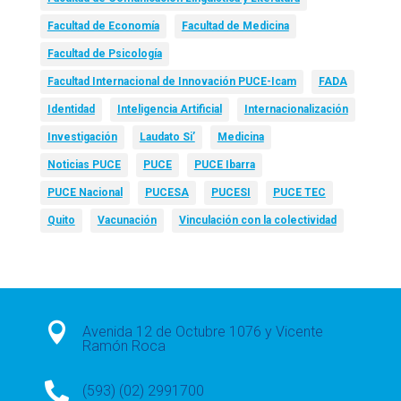
Facultad de Economía
Facultad de Medicina
Facultad de Psicología
Facultad Internacional de Innovación PUCE-Icam
FADA
Identidad
Inteligencia Artificial
Internacionalización
Investigación
Laudato Si’
Medicina
Noticias PUCE
PUCE
PUCE Ibarra
PUCE Nacional
PUCESA
PUCESI
PUCE TEC
Quito
Vacunación
Vinculación con la colectividad

Avenida 12 de Octubre 1076 y Vicente
Ramón Roca

(593) (02) 2991700