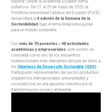
esperar. Desde la academia, Ecuador suma
esfuerzos. Del 27 al 29 de mayo de 2025, la
Pontificia Universidad Católica del Ecuador (PUCE)
desarrollará la
II edición de la Semana de la
Sostenibilidad
, bajo el lema Relaciones justas
para un mundo sostenible.
Con
más de 70 ponentes
y
48 actividades
académicas y empresariales
, este evento se
consolida como uno de los encuentros
multisectoriales más relevantes del país en torno a
los
Objetivos de Desarrollo Sostenible (ODS)
.
Participarán representantes del sector productivo,
organismos internacionales, universidades y
sociedad civil, en una apuesta colectiva por la
transformación social y ambiental.