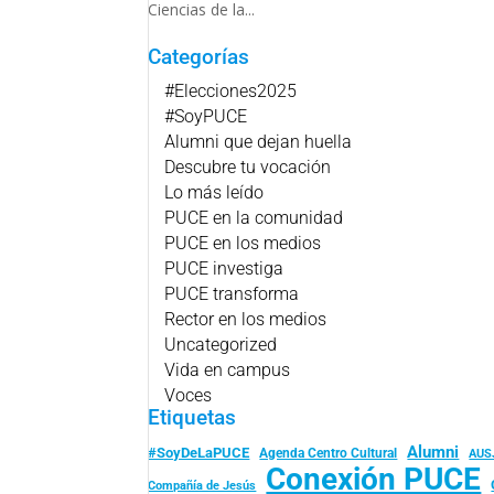
Ciencias de la...
Categorías
#Elecciones2025
#SoyPUCE
Alumni que dejan huella
Descubre tu vocación
Lo más leído
PUCE en la comunidad
PUCE en los medios
PUCE investiga
PUCE transforma
Rector en los medios
Uncategorized
Vida en campus
Voces
Etiquetas
Alumni
#SoyDeLaPUCE
Agenda Centro Cultural
AUS
Conexión PUCE
Compañía de Jesús