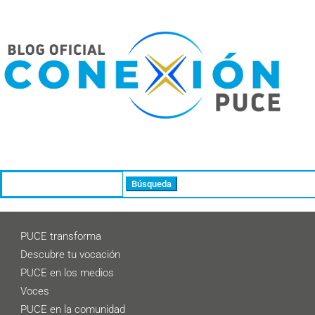
Buscar:
PUCE transforma
Descubre tu vocación
PUCE en los medios
Voces
PUCE en la comunidad