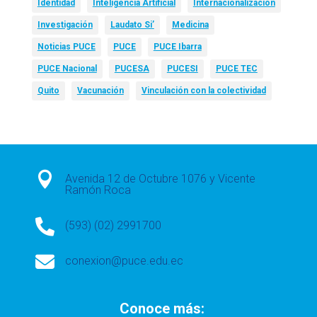
Identidad
Inteligencia Artificial
Internacionalización
Investigación
Laudato Si’
Medicina
Noticias PUCE
PUCE
PUCE Ibarra
PUCE Nacional
PUCESA
PUCESI
PUCE TEC
Quito
Vacunación
Vinculación con la colectividad

Avenida 12 de Octubre 1076 y Vicente
Ramón Roca

(593) (02) 2991700

conexion@puce.edu.ec
Conoce más: