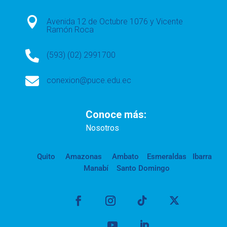

Avenida 12 de Octubre 1076 y Vicente
Ramón Roca

(593) (02) 2991700

conexion@puce.edu.ec
Conoce más:
Nosotros
Quito
Amazonas
Ambato
Esmeraldas
Ibarra
Manabí
Santo Domingo