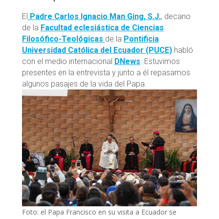
El
Padre Carlos Ignacio Man Ging, S.J.
, decano
de la
Facultad eclesiástica de Ciencias
Filosófico-Teológicas
de la
Pontificia
Universidad Católica del Ecuador (PUCE)
habló
con el medio internacional
DNews
. Estuvimos
presentes en la entrevista y junto a él repasamos
algunos pasajes de la vida del Papa.
Foto: el Papa Francisco en su visita a Ecuador se