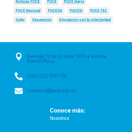
Noticias PUCE
PUCE
PUCE Ibarra
PUCE Nacional
PUCESA
PUCESI
PUCE TEC
Quito
Vacunación
Vinculación con la colectividad

Avenida 12 de Octubre 1076 y Vicente
Ramón Roca

(593) (02) 2991700

conexion@puce.edu.ec
Conoce más:
Nosotros