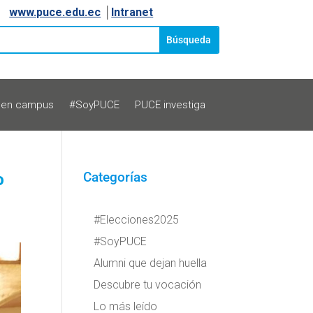
www.puce.edu.ec
│
Intranet
 en campus
#SoyPUCE
PUCE investiga
o
Categorías
#Elecciones2025
#SoyPUCE
Alumni que dejan huella
Descubre tu vocación
Lo más leído