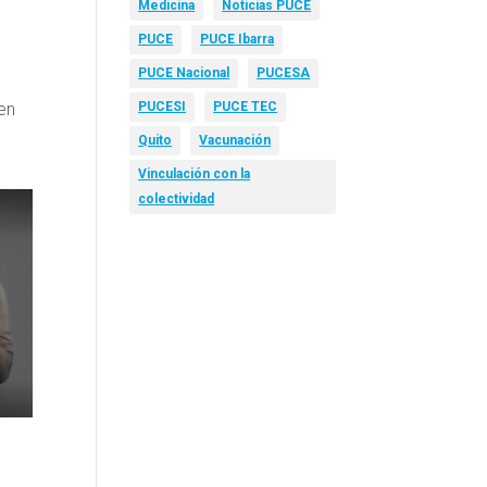
Medicina
Noticias PUCE
PUCE
PUCE Ibarra
PUCE Nacional
PUCESA
 en
PUCESI
PUCE TEC
Quito
Vacunación
Vinculación con la
colectividad