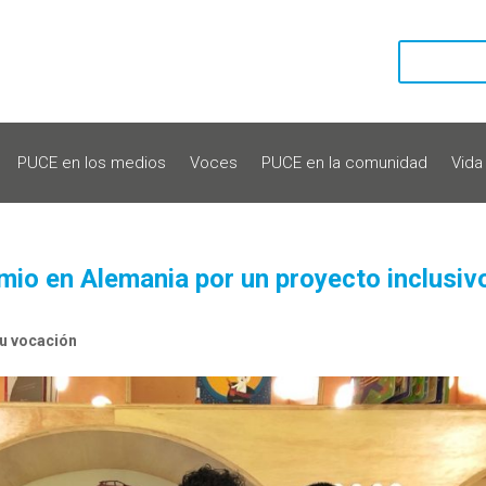
PUCE en los medios
Voces
PUCE en la comunidad
Vida
io en Alemania por un proyecto inclusiv
u vocación