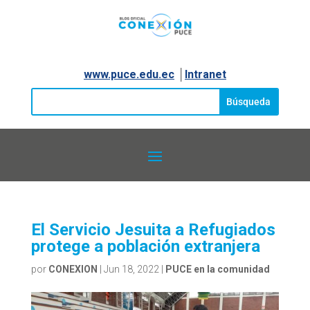
www.puce.edu.ec
│
Intranet
El Servicio Jesuita a Refugiados
protege a población extranjera
por
CONEXION
|
Jun 18, 2022
|
PUCE en la comunidad