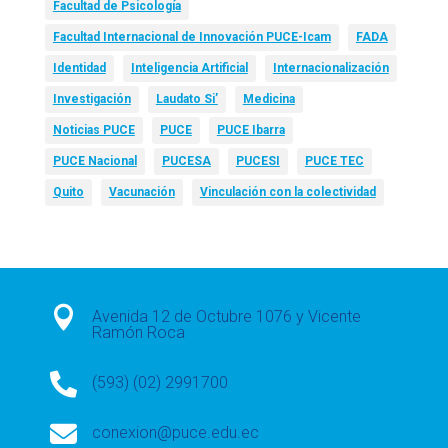
Facultad de Psicología
Facultad Internacional de Innovación PUCE-Icam
FADA
Identidad
Inteligencia Artificial
Internacionalización
Investigación
Laudato Si’
Medicina
Noticias PUCE
PUCE
PUCE Ibarra
PUCE Nacional
PUCESA
PUCESI
PUCE TEC
Quito
Vacunación
Vinculación con la colectividad

Avenida 12 de Octubre 1076 y Vicente
Ramón Roca

(593) (02) 2991700

conexion@puce.edu.ec