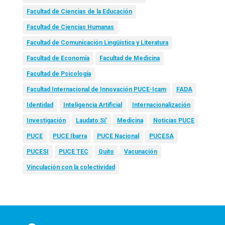
Facultad de Ciencias de la Educación
Facultad de Ciencias Humanas
Facultad de Comunicación Lingüística y Literatura
Facultad de Economía
Facultad de Medicina
Facultad de Psicología
Facultad Internacional de Innovación PUCE-Icam
FADA
Identidad
Inteligencia Artificial
Internacionalización
Investigación
Laudato Si’
Medicina
Noticias PUCE
PUCE
PUCE Ibarra
PUCE Nacional
PUCESA
PUCESI
PUCE TEC
Quito
Vacunación
Vinculación con la colectividad