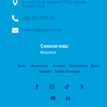

Avenida 12 de Octubre 1076 y Vicente
Ramón Roca

(593) (02) 2991700

conexion@puce.edu.ec
Conoce más:
Nosotros
Quito
Amazonas
Ambato
Esmeraldas
Ibarra
Manabí
Santo Domingo